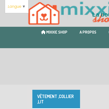
Langue
▼
La bou
MIXXIE SHOP
A PROPOS
VÊTEMENT ,COLLIER
,LIT