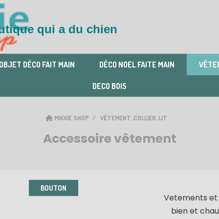
tique qui a du chien
OBJET DÉCO FAIT MAIN
DÉCO NOEL FAITE MAIN
VÊTEM
DECO BOIS
MIXXIE SHOP
VÊTEMENT ,COLLIER ,LIT
Accessoire vêtement
BOUTON
Vetements et 
bien et chau