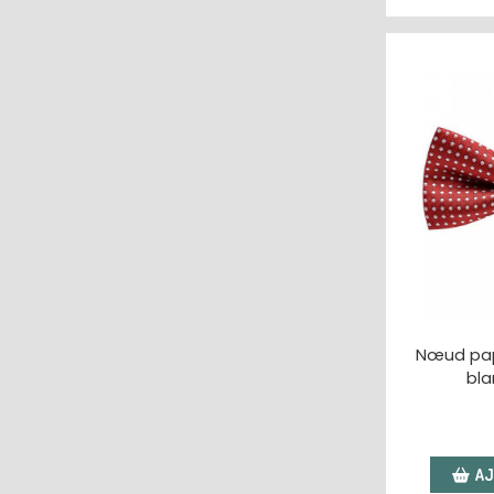
Nœud papi
bla
AJ