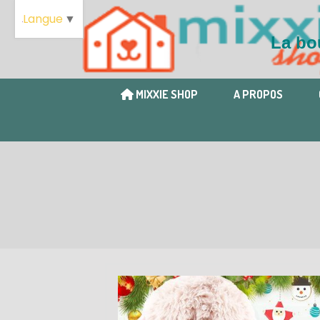
Langue
▼
La bou
MIXXIE SHOP
A PROPOS